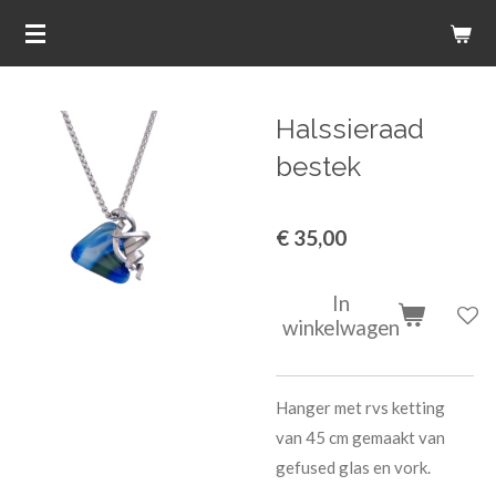
Ga
direct
naar
de
Halssieraad
hoofdinhoud
bestek
€ 35,00
In
winkelwagen
Hanger met rvs ketting
van 45 cm gemaakt van
gefused glas en vork.